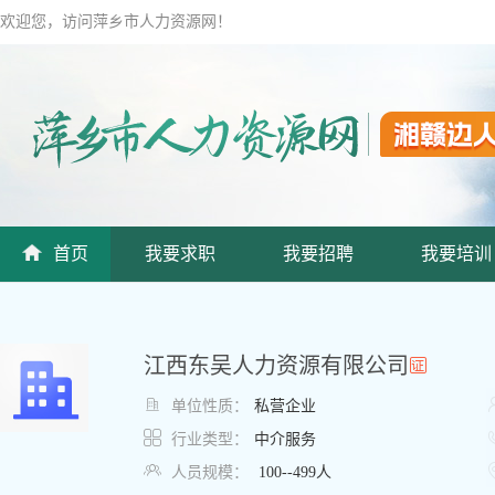
欢迎您，访问萍乡市人力资源网！
首页
我要求职
我要招聘
我要培训
江西东吴人力资源有限公司

单位性质：
私营企业

行业类型：
中介服务

人员规模：
100--499人