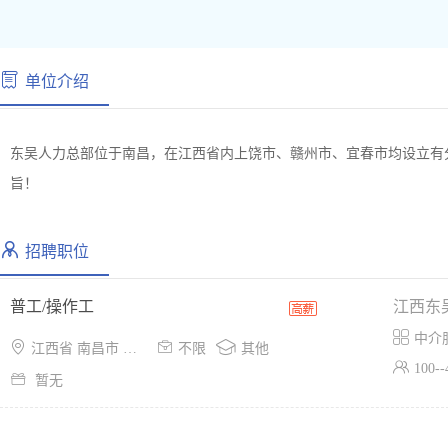
单位介绍
东吴人力总部位于南昌，在江西省内上饶市、赣州市、宜春市均设立有
旨！
招聘职位
普工/操作工
江西东

中介



江西省 南昌市 青山湖区
不限
其他

100-

暂无