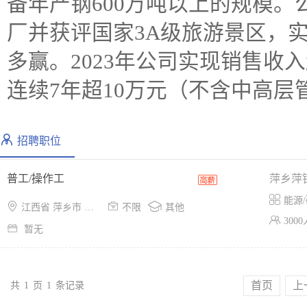
备年产钢600万吨以上的规模
厂并获评国家3A级旅游景区，
多赢。2023年公司实现销售收
连续7年超10万元（不含中高层
招聘职位
普工/操作工
萍乡萍

能源/



江西省 萍乡市 经开区
不限
其他

300

暂无
首页
上
共
1
页
1
条记录